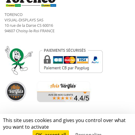
TORENCO
VISUAL-DISPLAYS SAS
10 rue de la Darse CS 60016
94607 Choisy-le-Roi FRANCE
Torenco © Tous droits réservés
This site uses cookies and gives you control over what
Conditions générales de vente
Mentions légales
you want to activate
Gestion des cookies
Données personnelles
Contactez-nous