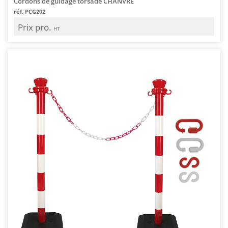
Cordons de guidage torsadé CHANVRE
réf. PCG202
Prix pro.
HT