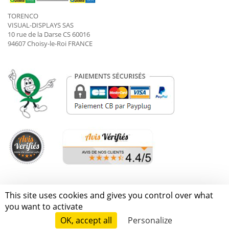
TORENCO
VISUAL-DISPLAYS SAS
10 rue de la Darse CS 60016
94607 Choisy-le-Roi FRANCE
Torenco © Tous droits réservés
This site uses cookies and gives you control over what
Conditions générales de vente
Mentions légales
you want to activate
Gestion des cookies
Données personnelles
Contactez-nous
OK, accept all
Personalize