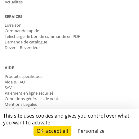
Actualités
SERVICES
Livraison
Commande rapide
Télécharger le bon de commande en PDF
Demande de catalogue
Devenir Revendeur
AIDE
Produits spécifiques
Aide & FAQ
SAV
Paiement en ligne sécurisé
Conditions générales de vente
Mentions Légales
Gestion des cookies
This site uses cookies and gives you control over what
Données personnelles
you want to activate
CONTACT
OK, accept all
Personalize
Du lundi au vendredi