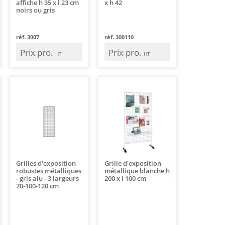
affiche h 35 x l 23 cm
x h 42
noirs ou gris
réf. 3007
réf. 300110
Prix pro.
Prix pro.
HT
HT
Grilles d'exposition
Grille d'exposition
robustes métalliques
métallique blanche h
- gris alu - 3 largeurs
200 x l 100 cm
70-100-120 cm