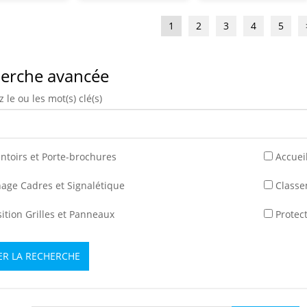
1
2
3
4
5
erche avancée
 le ou les mot(s) clé(s)
ntoirs et Porte-brochures
Accuei
hage Cadres et Signalétique
Class
ition Grilles et Panneaux
Protec
ER LA RECHERCHE