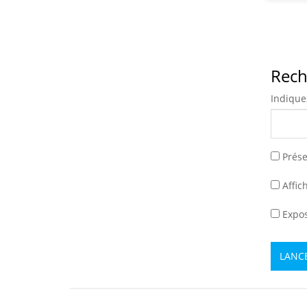
Rech
Indiquez
Prése
Affic
Expos
LANC