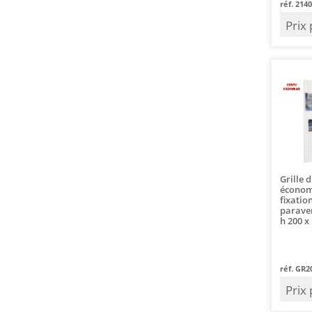
réf. 214
Prix
Grille 
économ
fixatio
paraven
h 200 x 
réf. GR2
Prix