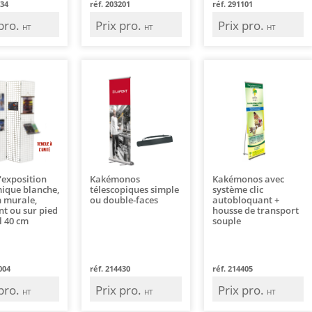
034
réf. 203201
réf. 291101
 pro.
Prix pro.
Prix pro.
HT
HT
HT
d'exposition
Kakémonos
Kakémonos avec
ique blanche,
télescopiques simple
système clic
n murale,
ou double-faces
autobloquant +
t ou sur pied
housse de transport
l 40 cm
souple
004
réf. 214430
réf. 214405
 pro.
Prix pro.
Prix pro.
HT
HT
HT