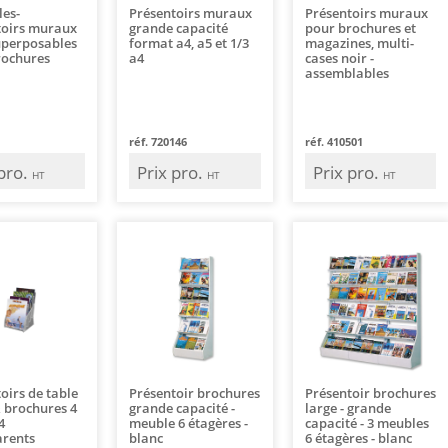
les-
Présentoirs muraux
Présentoirs muraux
toirs muraux
grande capacité
pour brochures et
uperposables
format a4, a5 et 1/3
magazines, multi-
rochures
a4
cases noir -
assemblables
réf. 720146
réf. 410501
 pro.
Prix pro.
Prix pro.
HT
HT
HT
oirs de table
Présentoir brochures
Présentoir brochures
& brochures 4
grande capacité -
large - grande
4
meuble 6 étagères -
capacité - 3 meubles
arents
blanc
6 étagères - blanc