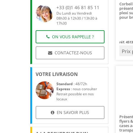
Corbeil
+33 (0)1 46 81 85 11
présen
plexi s
Du Lundi au Vendredi
pour b
08h30 à 12h30 / 13h30 à
17h30
ON VOUS RAPPELLE ?
réf. 4513
Prix
CONTACTEZ-NOUS
VOTRE LIVRAISON
Standard
: 48/72h
Express
: nous consulter
Retrait possible en nos
locaux
EN SAVOIR PLUS
Présent
flyers 
cases a
transp