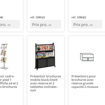
446
réf. 12961J2
réf. 12963J2
 pro.
Prix pro.
Prix pro.
HT
HT
HT
oir cadro-
Présentoir brochures
Présentoirs pour
ur pied 1
mobile black-line®
brochures avec
ffiche a4 et 2
avec réserve et 2
réserve grande
s brochures
tablettes inclinées -
capacité 2 niveaux
noir