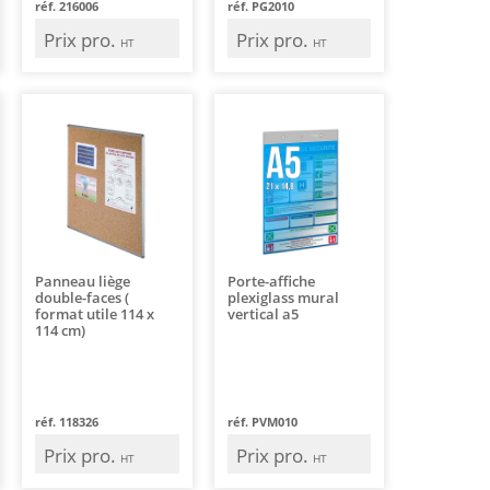
réf. 216006
réf. PG2010
Prix pro.
Prix pro.
HT
HT
Panneau liège
Porte-affiche
double-faces (
plexiglass mural
format utile 114 x
vertical a5
114 cm)
réf. 118326
réf. PVM010
Prix pro.
Prix pro.
HT
HT