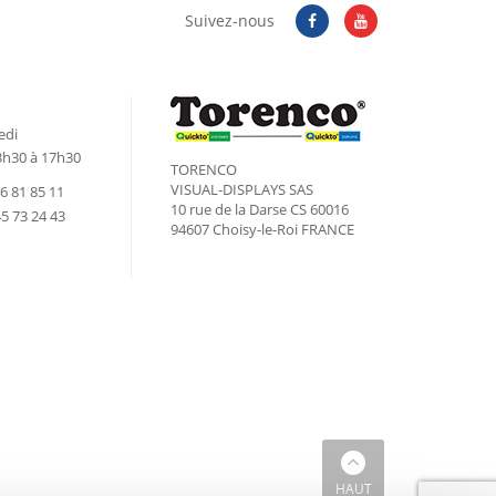
Suivez-nous
edi
3h30 à 17h30
TORENCO
VISUAL-DISPLAYS SAS
46 81 85 11
10 rue de la Darse CS 60016
45 73 24 43
94607 Choisy-le-Roi FRANCE
HAUT