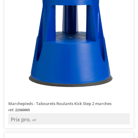
Marchepieds - Tabourets Roulants Kick Step 2 marches
réf. 22360005
Prix pro.
HT