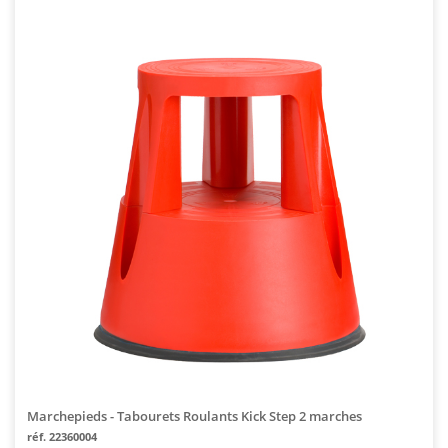
Marchepieds - Tabourets Roulants Kick Step 2 marches
réf. 22360004