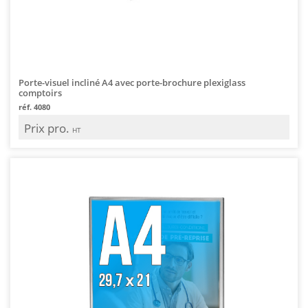
Porte-visuel incliné A4 avec porte-brochure plexiglass
comptoirs
réf. 4080
Prix pro.
HT