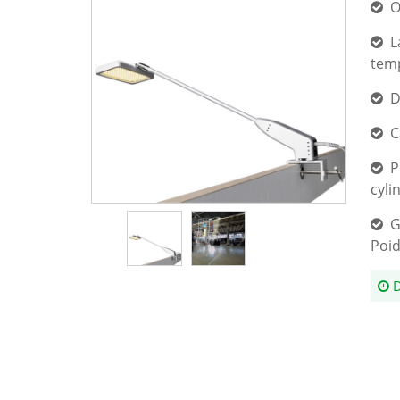
O
L
temp
D
C
P
cyli
G
Poid
D