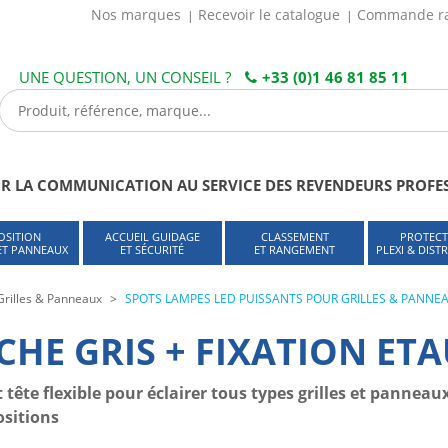
Nos marques
Recevoir le catalogue
Commande r
UNE QUESTION, UN CONSEIL ?
+33 (0)1 46 81 85 11
R LA COMMUNICATION AU SERVICE DES REVENDEURS PROFE
OSITION
ACCUEIL GUIDAGE
CLASSEMENT
PROTECT
 ET PANNEAUX
ET SÉCURITÉ
ET RANGEMENT
PLEXI & DIST
Grilles & Panneaux
SPOTS LAMPES LED PUISSANTS POUR GRILLES & PANNEAU
CHE GRIS + FIXATION ET
 tête flexible pour éclairer tous types grilles et panneaux
sitions