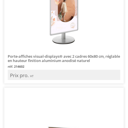
Porte-affiches visual-displays® avec 2 cadres 60x80 cm, réglable
en hauteur finition aluminium anodisé naturel
réf. 214602
Prix pro.
HT