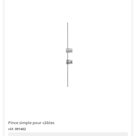
Pince simple pour câbles
réf. 091402