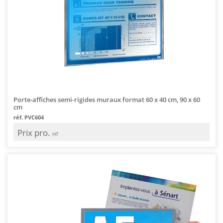
Porte-affiches semi-rigides muraux format 60 x 40 cm, 90 x 60
cm
réf. PVC604
Prix pro.
HT