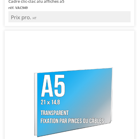
Cadre clic-clac alu affiches a5
réf. VAC949
Prix pro.
HT