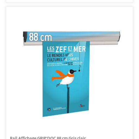
Rail Affichage GRIP'DOC 88 cm Gris clair