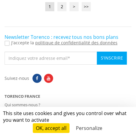
1
2
>
>>
Newsletter Torenco : recevez tous nos bons plans
J'accepte la
politique de confidentialité des données
S'INSCRIRE
Suivez-nous
TORENCO FRANCE
Qui sommes-nous ?
Catalogue Général
This site uses cookies and gives you control over what
Catalogue Neutre
you want to activate
Plan d'accès
Rejoignez-nous
OK, accept all
Personalize
Actualités