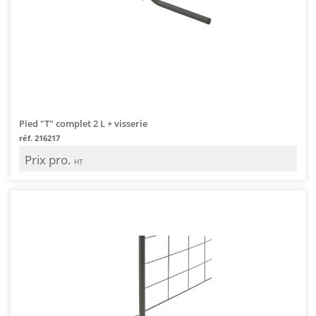
Pied "T" complet 2 L + visserie
réf. 216217
Prix pro.
HT