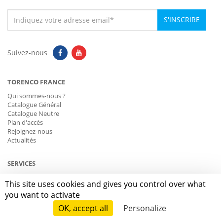
S'INSCRIRE
Suivez-nous
TORENCO FRANCE
Qui sommes-nous ?
Catalogue Général
Catalogue Neutre
Plan d'accès
Rejoignez-nous
Actualités
SERVICES
Livraison
This site uses cookies and gives you control over what
Commande rapide
you want to activate
Télécharger le bon de commande en PDF
Demande de catalogue
OK, accept all
Personalize
Devenir Revendeur